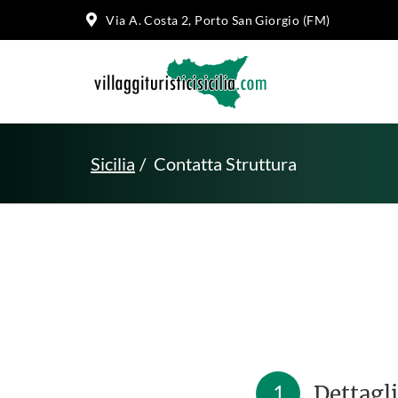
Via A. Costa 2, Porto San Giorgio (FM)
Sicilia
Contatta Struttura
1
Dettagli