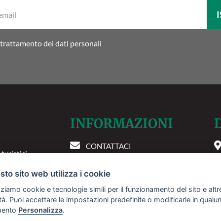
La
I
tua
email:
trattamento dei dati personali
INFORMAZIONI
CONTATTACI
 turistici
P
INSERISCI LA TUA STRUTTURA
igenze. Le
to sito web utilizza i cookie
PREFERENZE COOKIE
tire servizi
zziamo cookie e tecnologie simili per il funzionamento del sito e altr
 nostra
lità. Puoi accettare le impostazioni predefinite o modificarle in qual
 più
ento
Personalizza
.
e.