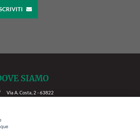
SCRIVITI
DOVE SIAMO
Via A. Costa, 2 - 63822
orto San Giorgio (FM)
e
unque