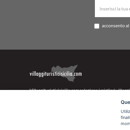
acconsento al 
Villaggituristicisicilia.com seleziona i migliori villaggi
della regione per offrirti la vacanza ideale alle tue es
Ques
nostre strutture sono scelte accuratamente per garan
Utili
d'eccellenza a prezzi super vantaggiosi. Naviga nella
fina
sezione Super Offerte per cogliere al volo le proposte
mom
convenienti della Sicilia pensate appositamente per t