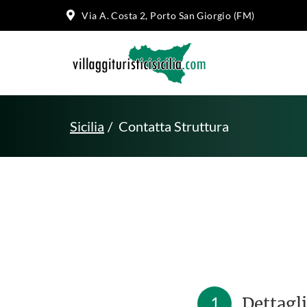
Via A. Costa 2, Porto San Giorgio (FM)
Sicilia
Contatta Struttura
1
Dettagli