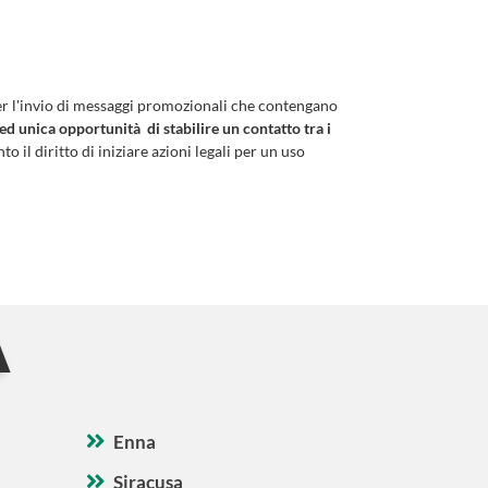
er l'invio di messaggi promozionali che contengano
 ed unica opportunità di stabilire un contatto tra i
to il diritto di iniziare azioni legali per un uso
A
Enna
Siracusa