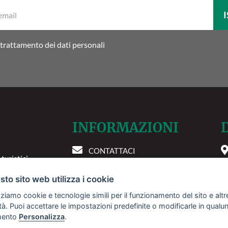
La
I
tua
email:
trattamento dei dati personali
INFORMAZIONI
CONTATTACI
 turistici
P
INSERISCI LA TUA STRUTTURA
igenze. Le
to sito web utilizza i cookie
PREFERENZE COOKIE
tire servizi
zziamo cookie e tecnologie simili per il funzionamento del sito e altr
 nostra
lità. Puoi accettare le impostazioni predefinite o modificarle in qual
 più
ento
Personalizza
.
e.