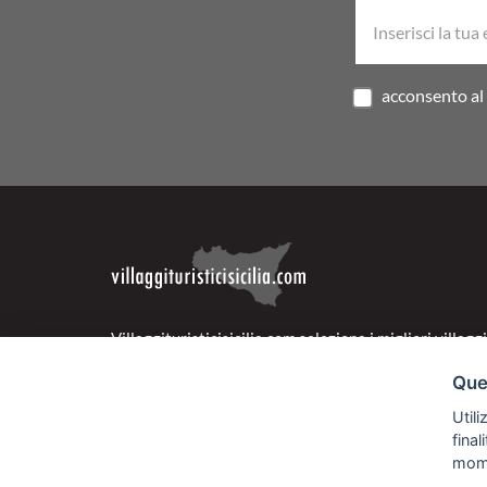
acconsento al 
Villaggituristicisicilia.com seleziona i migliori villaggi
della regione per offrirti la vacanza ideale alle tue es
Ques
nostre strutture sono scelte accuratamente per garan
Utili
d'eccellenza a prezzi super vantaggiosi. Naviga nella
fina
sezione Super Offerte per cogliere al volo le proposte
mom
convenienti della Sicilia pensate appositamente per t