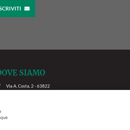
SCRIVITI
DOVE SIAMO
Via A. Costa, 2 - 63822
orto San Giorgio (FM)
e
unque